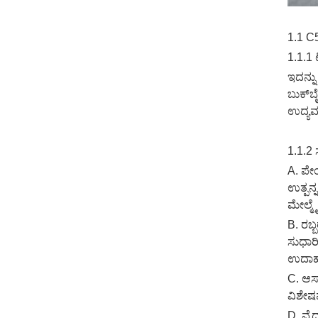
1.1 C5
1.1.1
ಇದನ್ನು
ಬುಕ್‌ಬ
ಉದ್ಯಮ,
1.1.
A. ಪೇ
ಉತ್ಪನ್
ಮೇಲ್ಮೈ 
B. ರಬ್
ಸುಧಾರಿ
ಉದಾಹರಣ
C. ಆಸ್
ವಿಶೇಷವ
D. ವೈದ