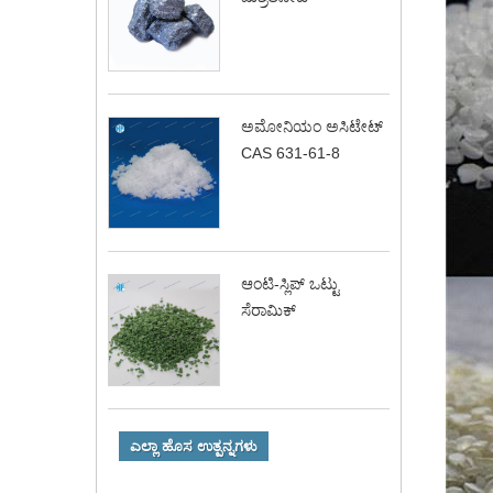
ಅಮೋನಿಯಂ ಅಸಿಟೇಟ್
CAS 631-61-8
ಆಂಟಿ-ಸ್ಲಿಪ್ ಒಟ್ಟು
ಸೆರಾಮಿಕ್
ಎಲ್ಲಾ ಹೊಸ ಉತ್ಪನ್ನಗಳು