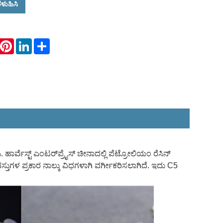
ಳುಹಿಸಿ
hatsApp
Pinterest
LinkedIn
Share
ಿ. ಹಾರ್ವೆಸ್ಟ್ ಎಂಟರ್‌ಪ್ರೈಸ್ ಚೀನಾದಲ್ಲಿ ಪೆಟ್ರೋಲಿಯಂ ರೆಸಿನ್
್ತುಗಳ ಪ್ರಕಾರ ನಾಲ್ಕು ವಿಧಗಳಾಗಿ ವರ್ಗೀಕರಿಸಲಾಗಿದೆ. ಇದು C5