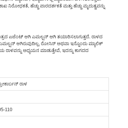
ಶಾಖ ನಿರೋಧಕತೆ, ಹೆಚ್ಚು ಪಾರದರ್ಶಕತೆ ಮತ್ತು ಹೆಚ್ಚು ಮೃದುತ್ವವನ್ನು
ಾತ್ರದ ಏಜೆಂಟ್ ಆಗಿ ಎಮಲ್ಷನ್ ಆಗಿ ತಯಾರಿಸಲಾಗುತ್ತದೆ. ರಾಳದ
ಮಲ್ಷನ್ ಆಗಿರುವುದಿಲ್ಲ, ರೋಸಿನ್ ಅಥವಾ ಇನ್ನೊಂದು ಮ್ಯಾಲಿಕ್
ೀತಿಯ ರಾಳವನ್ನು ಅಧ್ಯಯನ ಮಾಡುತ್ತೇವೆ, ಇದನ್ನು ಕಾಗದದ
ರೋಕಾರ್ಬನ್ ರಾಳ
05-110