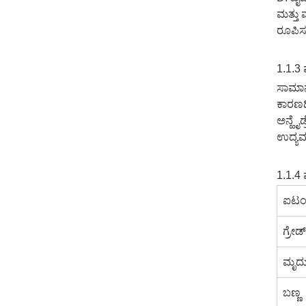
ಮತ್ತು 
ರೂಪಿಸು
1.1.3 
ಸಾಮಾನ
ಕಾರಣದ
ಅನ್ಹೈಡ
ಉದ್ಯಮ
1.1.4 
ಐಟ
ಗ್ರೇಡ್
ಮೃದು
ಬಣ್ಣ