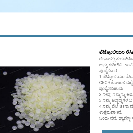
ಪೆಟ್ರೋಲಿಯಂ ರೆಸಿ
ಚೀನಾದಲ್ಲಿ ತಯಾರಿಸಿ
ಅನ್ನು ಖರೀದಿಸಿ. ಹಾರ್
ಪೂರೈಕೆದಾರ
1.ಪೆಟ್ರೋಲಿಯಂ ರೆಸಿನ
C5C9 ಕೋಪಾಲಿಮರೈಸ್ಡ
ಪೂರೈಸಬಹುದು
2.ನೀವು ನಮ್ಮನ್ನು ಆ
3.ನಮ್ಮ ಉತ್ಪನ್ನಗಳ ಬಣ
4.ನಮ್ಮ ಬೆಲೆ ಚೀನಾ 
ಉತ್ತಮವಾಗಿದೆ.
ಒಂದು ಪದ, ಹ್ಯಾವೆಸ್ಟ್ ರ