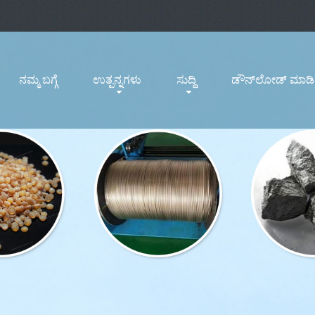
ನಮ್ಮ ಬಗ್ಗೆ
ಉತ್ಪನ್ನಗಳು
ಸುದ್ದಿ
ಡೌನ್‌ಲೋಡ್ ಮಾಡಿ