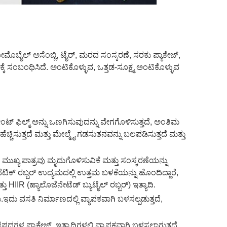
ೊಬೈಲ್ ಅಸೆಂಬ್ಲಿ, ಟೈರ್, ಮರದ ಸಂಸ್ಕರಣೆ, ಸರಕು ಪ್ಯಾಕೇಜ್,
ಕೆ ಸಂಬಂಧಿಸಿದೆ. ಅಂಟಿಕೊಳ್ಳುವ, ಒತ್ತಡ-ಸೂಕ್ಷ್ಮ ಅಂಟಿಕೊಳ್ಳುವ
 ಫಿಲ್ಮ್ ಅನ್ನು ಒಣಗಿಸುವುದನ್ನು ವೇಗಗೊಳಿಸುತ್ತದೆ, ಅಂತಿಮ
ಹೆಚ್ಚಿಸುತ್ತದೆ ಮತ್ತು ಮೇಲ್ಮೈ ಗಡಸುತನವನ್ನು ಬಲಪಡಿಸುತ್ತದೆ ಮತ್ತು
ುಖ್ಯ ಪಾತ್ರವು ಮೃದುಗೊಳಿಸುವಿಕೆ ಮತ್ತು ಸಂಸ್ಕರಣೆಯನ್ನು
ಿಂಥೆಟಿಕ್ ರಬ್ಬರ್ ಉದ್ಯಮದಲ್ಲಿ ಉತ್ತಮ ಬಳಕೆಯನ್ನು ಹೊಂದಿದ್ದಾರೆ,
 HIIR (ಹ್ಯಾಲೊಜೆನೇಟೆಡ್ ಬ್ಯುಟೈಲ್ ರಬ್ಬರ್) ಇತ್ಯಾದಿ.
ು.ಇದು ವಸತಿ ನಿರ್ಮಾಣದಲ್ಲಿ ವ್ಯಾಪಕವಾಗಿ ಬಳಸಲ್ಪಡುತ್ತದೆ,
ಧಗಳ ಪ್ಯಾಕೇಜ್, ಇತ್ಯಾದಿಗಳಲ್ಲಿ ವ್ಯಾಪಕವಾಗಿ ಬಳಸಲಾಗುತ್ತದೆ.