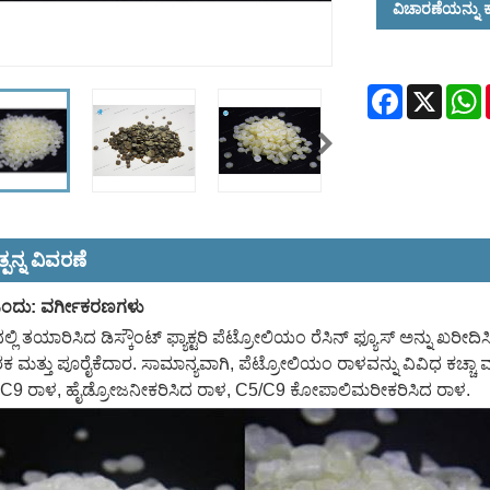
ವಿಚಾರಣೆಯನ್ನು ಕ
Facebook
X
W
ಪನ್ನ ವಿವರಣೆ
ಂದು: ವರ್ಗೀಕರಣಗಳು
್ಲಿ ತಯಾರಿಸಿದ ಡಿಸ್ಕೌಂಟ್ ಫ್ಯಾಕ್ಟರಿ ಪೆಟ್ರೋಲಿಯಂ ರೆಸಿನ್ ಫ್ಯೂಸ್ ಅನ್ನು ಖರೀದಿಸ
ಮತ್ತು ಪೂರೈಕೆದಾರ. ಸಾಮಾನ್ಯವಾಗಿ, ಪೆಟ್ರೋಲಿಯಂ ರಾಳವನ್ನು ವಿವಿಧ ಕಚ್ಚಾ ವಸ
್, C9 ರಾಳ, ಹೈಡ್ರೋಜನೀಕರಿಸಿದ ರಾಳ, C5/C9 ಕೋಪಾಲಿಮರೀಕರಿಸಿದ ರಾಳ.