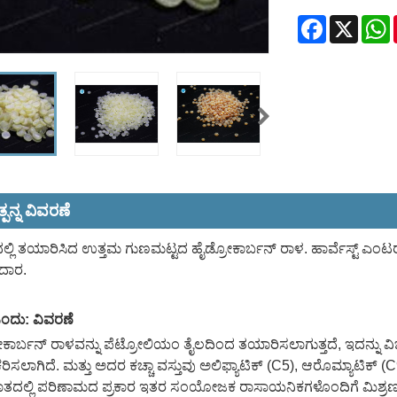
Facebook
X
W
ಪನ್ನ ವಿವರಣೆ
್ಲಿ ತಯಾರಿಸಿದ ಉತ್ತಮ ಗುಣಮಟ್ಟದ ಹೈಡ್ರೋಕಾರ್ಬನ್ ರಾಳ. ಹಾರ್ವೆಸ್ಟ್ ಎಂಟರ್‌
ೆದಾರ.
ಂದು: ವಿವರಣೆ
ಕಾರ್ಬನ್ ರಾಳವನ್ನು ಪೆಟ್ರೋಲಿಯಂ ತೈಲದಿಂದ ತಯಾರಿಸಲಾಗುತ್ತದೆ, ಇದನ್ನು ವಿಭಿ
ರಿಸಲಾಗಿದೆ. ಮತ್ತು ಅದರ ಕಚ್ಚಾ ವಸ್ತುವು ಅಲಿಫ್ಯಾಟಿಕ್ (C5), ಆರೊಮ್ಯಾಟಿಕ್ 
ತದಲ್ಲಿ ಪರಿಣಾಮದ ಪ್ರಕಾರ ಇತರ ಸಂಯೋಜಕ ರಾಸಾಯನಿಕಗಳೊಂದಿಗೆ ಮಿಶ್ರಣವಾಗಿದ