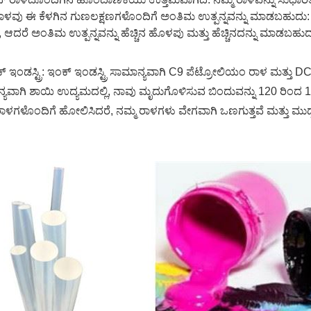
ರಾಳವು ಈ ಕೆಳಗಿನ ಗುಣಲಕ್ಷಣಗಳೊಂದಿಗೆ ಅಂತಿಮ ಉತ್ಪನ್ನವನ್ನು ಮಾಡಬಹುದು:
ಿ, ಆದರೆ ಅಂತಿಮ ಉತ್ಪನ್ನವನ್ನು ಹೆಚ್ಚಿನ ಹೊಳಪು ಮತ್ತು ಹೆಚ್ಚಿನದನ್ನು ಮಾಡಬಹ
್ ಇಂಡಸ್ಟ್ರಿ: ಇಂಕ್ ಇಂಡಸ್ಟ್ರಿ ಸಾಮಾನ್ಯವಾಗಿ C9 ಪೆಟ್ರೋಲಿಯಂ ರಾಳ ಮತ್ತು 
ಯವಾಗಿ ಶಾಯಿ ಉದ್ಯಮದಲ್ಲಿ, ನಾವು ಮೃದುಗೊಳಿಸುವ ಬಿಂದುವನ್ನು 120 ರಿಂದ 140 
ಳಗಳೊಂದಿಗೆ ಹೋಲಿಸಿದರೆ, ನಮ್ಮ ರಾಳಗಳು ವೇಗವಾಗಿ ಒಣಗುತ್ತವೆ ಮತ್ತು ಮುದ್ರ