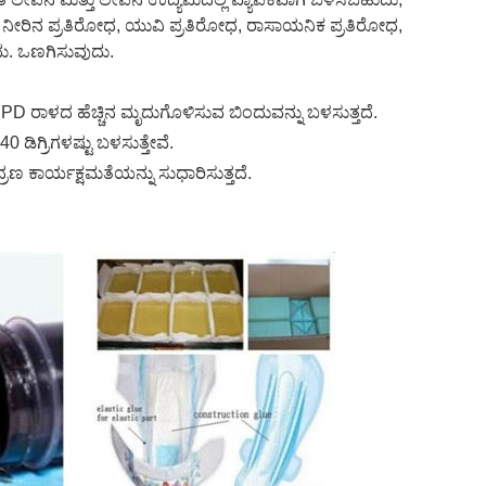
 ನೀರಿನ ಪ್ರತಿರೋಧ, ಯುವಿ ಪ್ರತಿರೋಧ, ರಾಸಾಯನಿಕ ಪ್ರತಿರೋಧ,
ುದು. ಒಣಗಿಸುವುದು.
DCPD ರಾಳದ ಹೆಚ್ಚಿನ ಮೃದುಗೊಳಿಸುವ ಬಿಂದುವನ್ನು ಬಳಸುತ್ತದೆ.
ಡಿಗ್ರಿಗಳಷ್ಟು ಬಳಸುತ್ತೇವೆ.
ಣ ಕಾರ್ಯಕ್ಷಮತೆಯನ್ನು ಸುಧಾರಿಸುತ್ತದೆ.