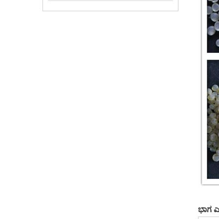
ಭಾಗ ಎ