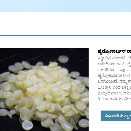
ಹೈಡ್ರೋಕಾರ್ಬನ್ ರ
ಇತ್ತೀಚಿನ ಮಾರಾಟ, ಕ
ಖರೀದಿಸಲು ಹಾರ್ವೆಸ್ಟ್
ಸಹಕರಿಸಲು ನಾವು ಎದು
ಹೈಡ್ರೋಕಾರ್ಬನ್ ರಾಳ 
ಒಳಗೊಂಡಿದೆ. ನಮ್ಮ ರಾ
1.ಬಣ್ಣ 0 ರಿಂದ ಬಣ್ಣ
2.ಮೃದುವಾದ ಬಿಂದುವು 8
3. ಕಾರ್ಖಾನೆಯು ನೇರವ
ವಿಚಾರಣೆಯನ್ನು ಕ