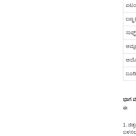
ಐಟಂ 
ಬಣ್ಣ 
ಸಾಫ್
ಆಮ್ಲ
ಅಯೋಡ
ಬೂದಿ
ಭಾಗ ಮ
ಈ
1. ಚಿತ
ಬಳಸಲಾಗ