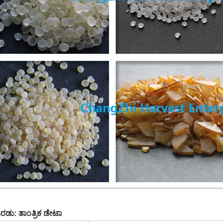
ರಡು: ತಾಂತ್ರಿಕ ಡೇಟಾ