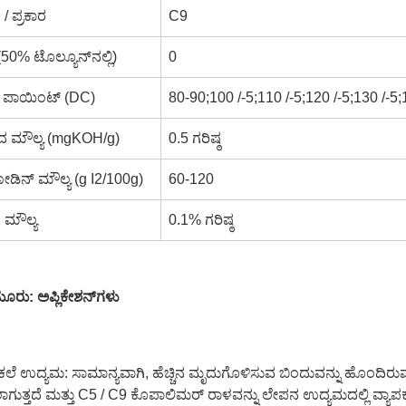
/ ಪ್ರಕಾರ
C9
(50% ಟೊಲ್ಯೂನ್‌ನಲ್ಲಿ)
0
ಟ್ ಪಾಯಿಂಟ್ (DC)
80-90;100 /-5;110 /-5;120 /-5;130 /-5;130
ದ ಮೌಲ್ಯ (mgKOH/g)
0.5 ಗರಿಷ್ಠ
ಿನ್ ಮೌಲ್ಯ (g I2/100g)
60-120
 ಮೌಲ್ಯ
0.1% ಗರಿಷ್ಠ
ೂರು: ಅಪ್ಲಿಕೇಶನ್‌ಗಳು
್ರಕಲೆ ಉದ್ಯಮ: ಸಾಮಾನ್ಯವಾಗಿ, ಹೆಚ್ಚಿನ ಮೃದುಗೊಳಿಸುವ ಬಿಂದುವನ್ನು ಹೊಂದಿ
ುತ್ತದೆ ಮತ್ತು C5 / C9 ಕೊಪಾಲಿಮರ್ ರಾಳವನ್ನು ಲೇಪನ ಉದ್ಯಮದಲ್ಲಿ ವ್ಯಾಪ