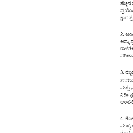
ಹೆಚ್ಚಿ
ಪ್ರಯೋಜ
ಕ್ಷಾರ ಪ
2. ಅಂಟ
ಆಮ್ಲ ಪ
ರಾಳಗಳು
ಪರಿಣಾ
3. ರಬ್
ಸಾಮಾನ್
ಮತ್ತು 
ನಿರ್ದಿ
ಅಂಟಿಕೊ
4. ಕೋಟ
ಮುಖ್ಯ 
ರೋಸಿನ