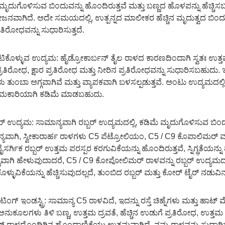
ನ ಮೃದುಗೊಳಿಸುವ ಬಿಂದುವನ್ನು ಹೊಂದಿರುತ್ತವೆ ಮತ್ತು ಬಣ್ಣದ ಹೊಳಪನ್ನು ಹೆಚ್ಚ
ನವಾಗಿದೆ. ಅದೇ ಸಮಯದಲ್ಲಿ, ಉತ್ಪನ್ನದ ಮಾಲೀಕರ ಹೆಚ್ಚಿನ ಮೃದುತ್ವದ ಬಿಂದುದಿಂದ
್ರತಿರೋಧವನ್ನು ಸುಧಾರಿಸುತ್ತದೆ.
ಿಕೊಳ್ಳುವ ಉದ್ಯಮ: ಹೈಡ್ರೋಕಾರ್ಬನ್ ತೈಲ ರಾಳದ ಕಾರಣದಿಂದಾಗಿ ಸ್ವತಃ ಉತ್ತಮ
್ರತಿರೋಧ, ಕ್ಷಾರ ಪ್ರತಿರೋಧ ಮತ್ತು ನೀರಿನ ಪ್ರತಿರೋಧವನ್ನು ಸುಧಾರಿಸಬಹುದು
 ತುಂಬಾ ಅಗ್ಗವಾಗಿವೆ ಮತ್ತು ವ್ಯಾಪಕವಾಗಿ ಬಳಸಲ್ಪಡುತ್ತವೆ. ಅಂಟು ಉದ್ಯಮದಲ್ಲ
ಮಕಾರಿಯಾಗಿ ಕಡಿಮೆ ಮಾಡಬಹುದು.
ಬರ್ ಉದ್ಯಮ: ಸಾಮಾನ್ಯವಾಗಿ ರಬ್ಬರ್ ಉದ್ಯಮದಲ್ಲಿ, ಕಡಿಮೆ ಮೃದುಗೊಳಿಸುವ ಬಿ
ಯವಾಗಿ, ಸ್ವೀಕಾರಾರ್ಹ ರಾಳಗಳು C5 ಪೆಟ್ರೋಲಿಯಂ, C5 / C9 ಕೊಪಾಲಿಮರ್ ಮತ್ತು
ನೈಸರ್ಗಿಕ ರಬ್ಬರ್ ಉತ್ತಮ ಪರಸ್ಪರ ಕರಗುವಿಕೆಯನ್ನು ಹೊಂದಿರುತ್ತವೆ, ಸ್ನಿಗ್ಧತೆಯ
ಷ್ಟವಾಗಿ ಹೇಳುವುದಾದರೆ, C5 / C9 ಕೋಪೋಲಿಮರ್ ರಾಳವನ್ನು ರಬ್ಬರ್ ಉದ್ಯಮದಲ್ಲಿ
ಳ್ಳುವಿಕೆಯನ್ನು ಹೆಚ್ಚಿಸುವುದಲ್ಲದೆ, ತುಂಬಿದ ರಬ್ಬರ್ ಮತ್ತು ಕೋರ್ ಟೈರ್ ನಡುವಿನ
ಿಂಗ್ ಇಂಡಸ್ಟ್ರಿ: ಸಾಮಾನ್ಯ C5 ರಾಳವಿದೆ, ಇದನ್ನು ರಸ್ತೆ ಚಿಹ್ನೆಗಳು ಮತ್ತು ಹಾಟ್ 
ಅನುಕೂಲಗಳು ತಿಳಿ ಬಣ್ಣ, ಉತ್ತಮ ದ್ರವತೆ, ಹೆಚ್ಚಿನ ಉಡುಗೆ ಪ್ರತಿರೋಧ, ಉತ್ತಮ ಉಷ್
್ ರಾಳದೊಂದಿಗಿನ ಹೊಂದಾಣಿಕೆಯು ಉತ್ತಮವಾಗಿದೆ. ನಮ್ಮ ರಾಳವನ್ನು ಸುಧಾರಿ