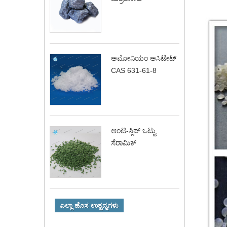
ಅಮೋನಿಯಂ ಅಸಿಟೇಟ್
CAS 631-61-8
ಆಂಟಿ-ಸ್ಲಿಪ್ ಒಟ್ಟು
ಸೆರಾಮಿಕ್
ಎಲ್ಲಾ ಹೊಸ ಉತ್ಪನ್ನಗಳು