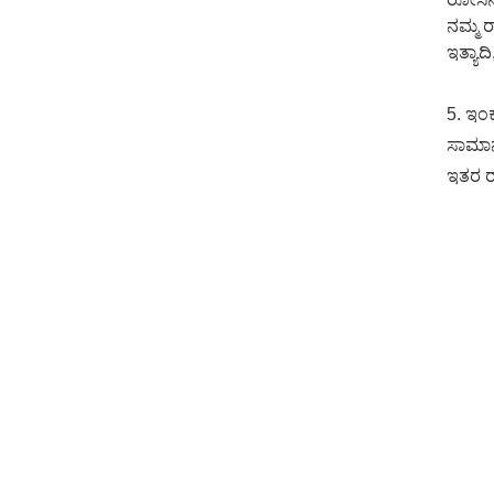
ನಮ್ಮ 
ಇತ್ಯಾದ
5. ಇಂಕ
ಸಾಮಾನ್
ಇತರ ರಾ