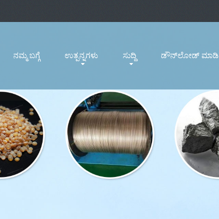
ನಮ್ಮ ಬಗ್ಗೆ
ಉತ್ಪನ್ನಗಳು
ಸುದ್ದಿ
ಡೌನ್‌ಲೋಡ್ ಮಾಡಿ