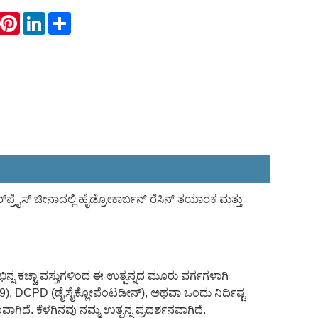
hatsApp
Pinterest
LinkedIn
Share
ಪ್ರೈಸ್ ಚೀನಾದಲ್ಲಿ ಹೈಡ್ರೋಕಾರ್ಬನ್ ರೆಸಿನ್ ತಯಾರಕ ಮತ್ತು
ನ್ನ ಕಚ್ಚಾ ವಸ್ತುಗಳಿಂದ ಈ ಉತ್ಪನ್ನದ ಮೂರು ವರ್ಗಗಳಾಗಿ
(C9), DCPD (ಡೈಸೈಕ್ಲೋಪೆಂಟಡೀನ್), ಅಥವಾ ಒಂದು ನಿರ್ದಿಷ್ಟ
ೆ. ಕೆಳಗಿನವು ನಮ್ಮ ಉತ್ಪನ್ನ ಪ್ರದರ್ಶನವಾಗಿದೆ.