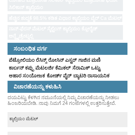
ಲೋಹದ ಮಿಶ್ರಲೋಹ ಸಿಲಿಕಾನ್ ಕ್ಯಾಲ್ಸಿಯಂ ಮಿಶ್ರಲೋಹ ಫೆರೋ
ಸಿಲಿಕಾನ್ ಕ್ಯಾಲ್ಸಿಯಂ
ಹೆಚ್ಚಿನ ಶುದ್ಧತೆ 98.5% ಕಡಿತ ವಿಧಾನ ಕ್ಯಾಲ್ಸಿಯಂ ವೈರ್ Ca ಮೆಟಲ್
ನಾನ್-ಫೆರಸ್ ಮೆಟಲ್ ಸ್ಮೆಲ್ಟಿಂಗ್ ಕ್ಯಾಲ್ಸಿಯಂ ಕ್ಲೋರೈಡ್
ಅನ್ಹೈಡ್ರೇಟ್ನಲ್ಲಿ
ಸಂಬಂಧಿತ ವರ್ಗ
ಪೆಟ್ರೋಲಿಯಂ ರೆಸಿನ್ಸ್
ರೋಸಿನ್ ಎಸ್ಟರ್
ಗಾಜಿನ ಮಣಿ
ಕಾರ್ಬನ್ ಕಪ್ಪು
ಮೆಟಲರ್ಜಿ ಕೆಮಿಕಲ್
ಸೆರಾಮಿಕ್ ಒಟ್ಟು
ಆಹಾರ ಸಂಯೋಜಕ
ಕೋರ್ಡ್ ವೈರ್
ಬ್ಯಾಟರಿ ರಾಸಾಯನಿಕ
ವಿಚಾರಣೆಯನ್ನು ಕಳುಹಿಸಿ
ದಯವಿಟ್ಟು ಕೆಳಗಿನ ನಮೂನೆಯಲ್ಲಿ ನಿಮ್ಮ ವಿಚಾರಣೆಯನ್ನು ನೀಡಲು
ಹಿಂಜರಿಯಬೇಡಿ. ನಾವು ನಿಮಗೆ 24 ಗಂಟೆಗಳಲ್ಲಿ ಉತ್ತರಿಸುತ್ತೇವೆ.