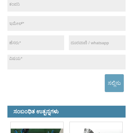
ಸಲ್ಲಿಸು
ಸಂಬಂಧಿತ ಉತ್ಪನ್ನಗಳು