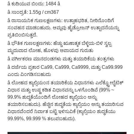
â ಕುದಿಯುವ ಬಿಂದು: 1484 â
â ಸಾಂದ್ರತೆ: 1.55g / cm367
â ರಾಸಾಯನಿಕ ಗುಣಲಕ್ಷಣಗಳು: ಉತ್ಸಾಹಭರಿತ, ನೀರಿನೊಂದಿಗೆ
ಸಂವಹನ ಮಾಡಬಹುದು. ಆಮ್ಲವು ಹೈಡ್ರೋಜನ್ ಉತ್ಪಾದನೆಯನ್ನು
ಪ್ರತಿಬಿಂಬಿಸುತ್ತದೆ.
â ಭೌತಿಕ ಗುಣಲಕ್ಷಣಗಳು: ಹೆಚ್ಚು ಋಣಾತ್ಮಕ ಬೆಳ್ಳಿಯ-ಬಿಳಿ ಸ್ವಲ್ಪ
ಮೃದುವಾದ ಲೋಹ, ಹೊಳಪು ಅಪಾಯದ ಗುರುತು
â ವರ್ಗೀಕರಣ ಮಾನದಂಡಗಳು ಮತ್ತು ತಯಾರಿಕೆಯ ತಂತ್ರಗಳು
â ದರ್ಜೆಯ ಪ್ರಕಾರ Ca99, Ca999, Ca9999, ಮತ್ತು Ca99.999
ಎಂದು ವಿಂಗಡಿಸಬಹುದು
â ಲೋಹದ ಕ್ಯಾಲ್ಸಿಯಂನ ತಯಾರಿಕೆಯ ವಿಧಾನಗಳು ಎಲೆಕ್ಟ್ರೋಲೈಟಿಕ್
ವಿಧಾನ ಮತ್ತು ಉಷ್ಣ ಕಡಿತ ವಿಧಾನವನ್ನು ಒಳಗೊಂಡಿವೆ (99% ~
99.9% ಶುದ್ಧತೆಯೊಂದಿಗೆ ಲೋಹದ ಕ್ಯಾಲ್ಸಿಯಂ ಅನ್ನು
ತಯಾರಿಸಬಹುದು). ಹೆಚ್ಚಿನ ಶುದ್ಧತೆಯ ಕ್ಯಾಲ್ಸಿಯಂ ಅನ್ನು ತಯಾರಿಸುವ
ವಿಧಾನವೆಂದರೆ ನಿರ್ವಾತ ಬಟ್ಟಿ ಇಳಿಸುವಿಕೆ (ಕ್ಯಾಲ್ಸಿಯಂ ಶುದ್ಧತೆಯು
99.99%, 99.999 % ತಲುಪಬಹುದು).