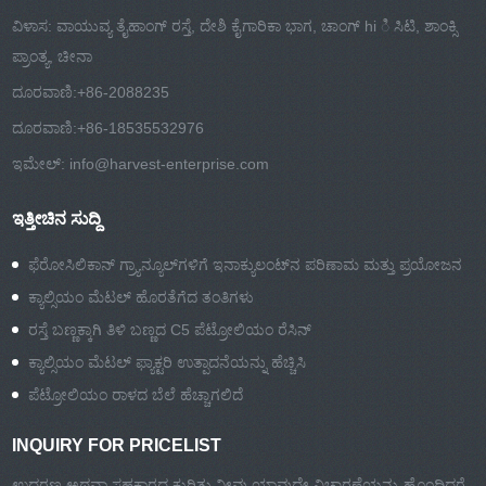
ವಿಳಾಸ: ವಾಯುವ್ಯ ತೈಹಾಂಗ್ ರಸ್ತೆ, ದೇಶಿ ಕೈಗಾರಿಕಾ ಭಾಗ, ಚಾಂಗ್ hi ಿ ಸಿಟಿ, ಶಾಂಕ್ಸಿ
ಪ್ರಾಂತ್ಯ, ಚೀನಾ
ದೂರವಾಣಿ:
+86-2088235
ದೂರವಾಣಿ:
+86-18535532976
ಇಮೇಲ್:
info@harvest-enterprise.com
ಇತ್ತೀಚಿನ ಸುದ್ದಿ
ಫೆರೋಸಿಲಿಕಾನ್ ಗ್ರ್ಯಾನ್ಯೂಲ್‌ಗಳಿಗೆ ಇನಾಕ್ಯುಲಂಟ್‌ನ ಪರಿಣಾಮ ಮತ್ತು ಪ್ರಯೋಜನ
ಕ್ಯಾಲ್ಸಿಯಂ ಮೆಟಲ್ ಹೊರತೆಗೆದ ತಂತಿಗಳು
ರಸ್ತೆ ಬಣ್ಣಕ್ಕಾಗಿ ತಿಳಿ ಬಣ್ಣದ C5 ಪೆಟ್ರೋಲಿಯಂ ರೆಸಿನ್
ಕ್ಯಾಲ್ಸಿಯಂ ಮೆಟಲ್ ಫ್ಯಾಕ್ಟರಿ ಉತ್ಪಾದನೆಯನ್ನು ಹೆಚ್ಚಿಸಿ
ಪೆಟ್ರೋಲಿಯಂ ರಾಳದ ಬೆಲೆ ಹೆಚ್ಚಾಗಲಿದೆ
INQUIRY FOR PRICELIST
ಉದ್ಧರಣ ಅಥವಾ ಸಹಕಾರದ ಕುರಿತು ನೀವು ಯಾವುದೇ ವಿಚಾರಣೆಯನ್ನು ಹೊಂದಿದ್ದರೆ,