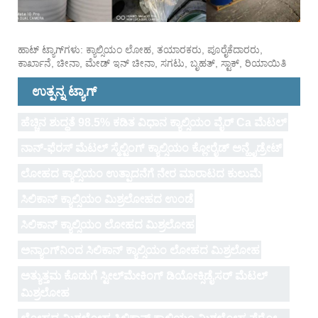
ಹಾಟ್ ಟ್ಯಾಗ್‌ಗಳು: ಕ್ಯಾಲ್ಸಿಯಂ ಲೋಹ, ತಯಾರಕರು, ಪೂರೈಕೆದಾರರು,
ಕಾರ್ಖಾನೆ, ಚೀನಾ, ಮೇಡ್ ಇನ್ ಚೀನಾ, ಸಗಟು, ಬೃಹತ್, ಸ್ಟಾಕ್, ರಿಯಾಯಿತಿ
ಉತ್ಪನ್ನ ಟ್ಯಾಗ್
ಹೆಚ್ಚಿನ ಶುದ್ಧತೆ 98.5% ಕಡಿತ ವಿಧಾನ ಕ್ಯಾಲ್ಸಿಯಂ ವೈರ್ Ca ಮೆಟಲ್
ನಾನ್-ಫೆರಸ್ ಮೆಟಲ್ ಸ್ಮೆಲ್ಟಿಂಗ್ ಕ್ಯಾಲ್ಸಿಯಂ ಕ್ಲೋರೈಡ್ ಅನ್ಹೈಡ್ರೇಟ್
ಲೋಹದ ಕ್ಯಾಲ್ಸಿಯಂ ಉತ್ಪಾದನೆಗೆ ನೇರ ಮಾರಾಟದ ಕುಲುಮೆ
ಸಿಲಿಕಾನ್ ಕ್ಯಾಲ್ಸಿಯಂ ಮಿಶ್ರಲೋಹದ ಉಂಡೆ
ಸಿಲಿಕಾನ್ ಕ್ಯಾಲ್ಸಿಯಂ ಲೋಹದ ಮಿಶ್ರಲೋಹ
ಅನ್ಯಾಂಗ್‌ನಿಂದ ಸಿಲಿಕಾನ್ ಕ್ಯಾಲ್ಸಿಯಂ ಲೋಹದ ಮಿಶ್ರಲೋಹ
ಅತ್ಯುತ್ತಮ ಕೊಡುಗೆ ಸ್ಟೀಲ್‌ಮೇಕಿಂಗ್ ಡಿಯೋಕ್ಸಿಡೈಸರ್ ಮೆಟಲ್
ಮಿಶ್ರಲೋಹ