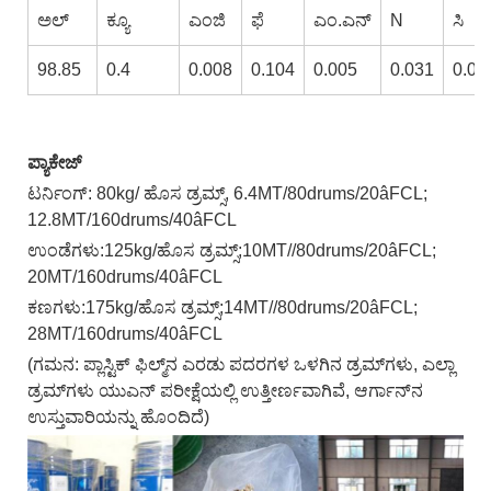
ಅಲ್
ಕ್ಯೂ
ಎಂಜಿ
ಫೆ
ಎಂ.ಎನ್
N
ಸಿ
98.85
0.4
0.008
0.104
0.005
0.031
0.00
ಪ್ಯಾಕೇಜ್
ಟರ್ನಿಂಗ್: 80kg/ ಹೊಸ ಡ್ರಮ್ಸ್, 6.4MT/80drums/20âFCL;
12.8MT/160drums/40âFCL
ಉಂಡೆಗಳು:125kg/ಹೊಸ ಡ್ರಮ್ಸ್;10MT//80drums/20âFCL;
20MT/160drums/40âFCL
ಕಣಗಳು:175kg/ಹೊಸ ಡ್ರಮ್ಸ್;14MT//80drums/20âFCL;
28MT/160drums/40âFCL
(ಗಮನ: ಪ್ಲಾಸ್ಟಿಕ್ ಫಿಲ್ಮ್‌ನ ಎರಡು ಪದರಗಳ ಒಳಗಿನ ಡ್ರಮ್‌ಗಳು, ಎಲ್ಲಾ
ಡ್ರಮ್‌ಗಳು ಯುಎನ್ ಪರೀಕ್ಷೆಯಲ್ಲಿ ಉತ್ತೀರ್ಣವಾಗಿವೆ, ಆರ್ಗಾನ್‌ನ
ಉಸ್ತುವಾರಿಯನ್ನು ಹೊಂದಿದೆ)