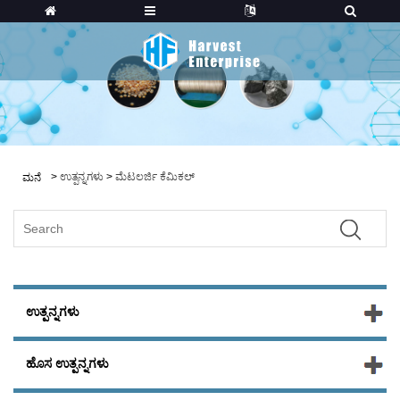
>
ಉತ್ಪನ್ನಗಳು
>
ಮೆಟಲರ್ಜಿ ಕೆಮಿಕಲ್
ಮನೆ
ಉತ್ಪನ್ನಗಳು
ಹೊಸ ಉತ್ಪನ್ನಗಳು